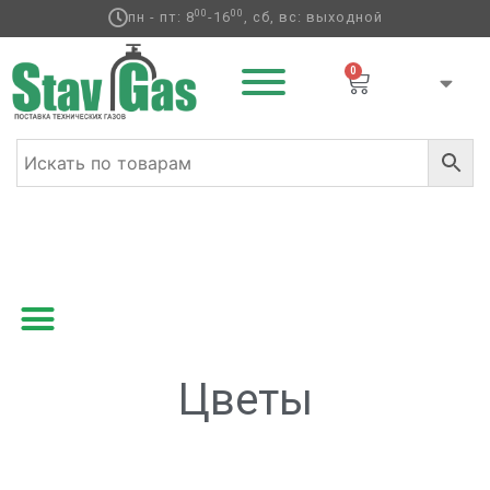
00
00
пн - пт: 8
-16
, сб, вс: выходной
0
Главная
/
Фольгированные шары
/ Цветы
Цветы