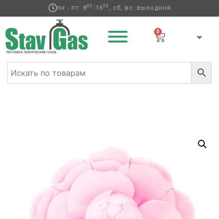
00
00
пн - пт: 8
-16
, сб, вс: выходной
0
Главная
/
Фольгированные шары
/
Цветы
/ К ФИГУРА
Цветок Камелия розовый