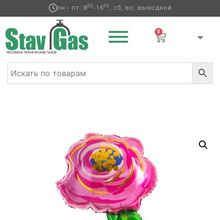
00
00
пн - пт: 8
-16
, сб, вс: выходной
0
Главная
/
Фольгированные шары
/
Цветы
/ К ФИГУРА
GLAM Роза объемная розовая