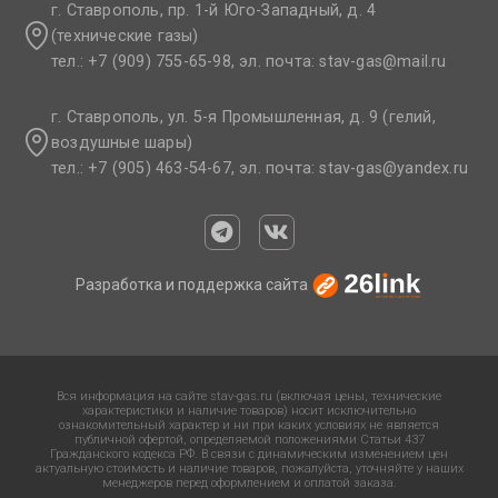
г. Ставрополь, пр. 1-й Юго-Западный, д. 4
(технические газы)
тел.: +7 (909) 755-65-98, эл. почта: stav-gas@mail.ru​
г. Ставрополь, ул. 5-я Промышленная, д. 9 (гелий,
воздушные шары)
тел.: +7 (905) 463-54-67, эл. почта: stav-gas@yandex.ru​
Разработка и поддержка сайта
Вся информация на сайте stav-gas.ru (включая цены, технические
характеристики и наличие товаров) носит исключительно
ознакомительный характер и ни при каких условиях не является
публичной офертой, определяемой положениями Статьи 437
Гражданского кодекса РФ. В связи с динамическим изменением цен
актуальную стоимость и наличие товаров, пожалуйста, уточняйте у наших
менеджеров перед оформлением и оплатой заказа.