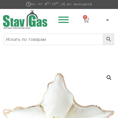
00
00
пн - пт: 8
-16
, сб, вс: выходной
0
Главная
/
Фольгированные шары
/
Цветы
/ К ФИГУРА
GLAM Цветок белый