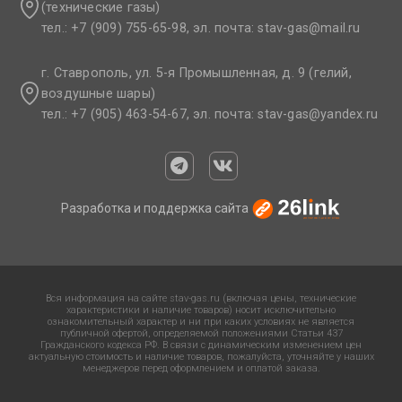
(технические газы)
тел.: +7 (909) 755-65-98, эл. почта: stav-gas@mail.ru​
г. Ставрополь, ул. 5-я Промышленная, д. 9 (гелий,
воздушные шары)
тел.: +7 (905) 463-54-67, эл. почта: stav-gas@yandex.ru​
Разработка и поддержка сайта
Вся информация на сайте stav-gas.ru (включая цены, технические
характеристики и наличие товаров) носит исключительно
ознакомительный характер и ни при каких условиях не является
публичной офертой, определяемой положениями Статьи 437
Гражданского кодекса РФ. В связи с динамическим изменением цен
актуальную стоимость и наличие товаров, пожалуйста, уточняйте у наших
менеджеров перед оформлением и оплатой заказа.