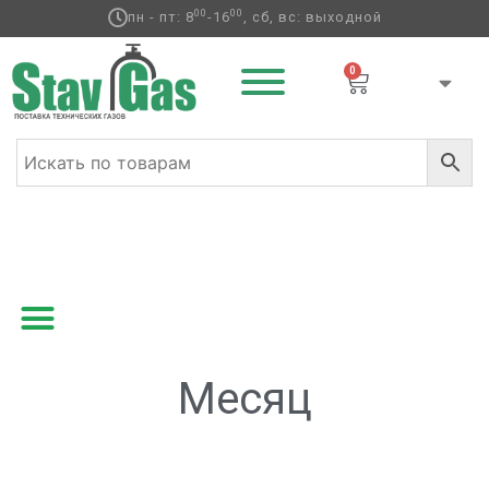
00
00
пн - пт: 8
-16
, сб, вс: выходной
0
Главная
/ Товары с меткой “Месяц”
Месяц