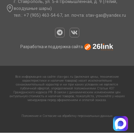
г. Ставрополь, ул. 5-я Промышленная, д. 9 (гелий,
воздушные шары)
тел.: +7 (905) 463-54-67, эл. почта: stav-gas@yandex.ru​
Разработка и поддержка сайта
Вся информация на сайте stav-gas.ru (включая цены, технические
характеристики и наличие товаров) носит исключительно
ознакомительный характер и ни при каких условиях не является
публичной офертой, определяемой положениями Статьи 437
Гражданского кодекса РФ. В связи с динамическим изменением цен
актуальную стоимость и наличие товаров, пожалуйста, уточняйте у наших
менеджеров перед оформлением и оплатой заказа.
Положение и Согласие на обработку персональных данных