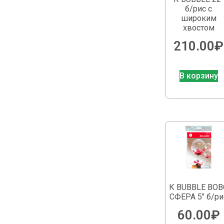
б/рис с
широким
хвостом
210.00
₽
В корзину
К BUBBLE BOB
СФЕРА 5″ б/ри
60.00
₽