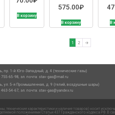
70.00
₽
575.00
₽
47
В корзину
В корзину
В 
1
2
→
ь, пр. 1-й Юго-Западный, д. 4 (технические газы)
) 755-65-98, эл. почта: stav-gas@mail.ru​
ь, ул. 5-я Промышленная, д. 9 (гелий, воздушные шары)
) 463-54-67, эл. почта: stav-gas@yandex.ru​
ены, технические характеристики и наличие товаров) носит исключ
еделяемой положениями Статьи 437 Гражданского кодекса РФ. В св