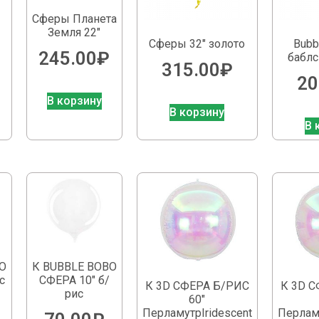
Сферы Планета
Земля 22″
Сферы 32″ золото
Bubb
245.00
₽
баблс
315.00
₽
20
В корзину
В корзину
В 
O
К BUBBLE BOBO
с
СФЕРА 10″ б/
К 3D СФЕРА Б/РИС
К 3D 
рис
60″
ПерламутрIridescent
Перламу