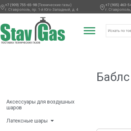
+7 (909) 755-65-98
(Технические газы)
+7 (905) 463-5
г. Ставрополь, пр. 1-й Юго-Западный, д. 4
г. Ставрополь,
Главная
/ Товары с меткой “Баблс”
Баблс
Аксессуары для воздушных
шаров
Латексные шары