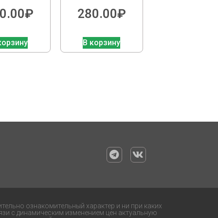
0.00
₽
280.00
₽
корзину
В корзину
ительно ознакомительный характер и ни при каких
язи с динамическим изменением цен актуальную