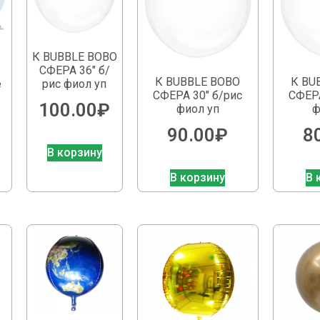
К BUBBLE BOBO
СФЕРА 36″ б/
К BUBBLE BOBO
К BU
e
рис фиол уп
СФЕРА 30″ б/рис
СФЕРА
100.00
₽
фиол уп
ф
90.00
₽
8
В корзину
В корзину
В 