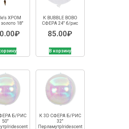
le’s ХРОМ
К BUBBLE BOBO
 золото 18″
СФЕРА 24″ б/рис
0.00
₽
85.00
₽
корзину
В корзину
СФЕРА Б/РИС
К 3D СФЕРА Б/РИС
50″
32″
трIridescent
ПерламутрIridescent