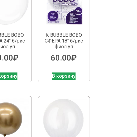
BBLE BOBO
К BUBBLE BOBO
 24″ б/рис
СФЕРА 18″ б/рис
иол уп
фиол уп
0.00
₽
60.00
₽
корзину
В корзину