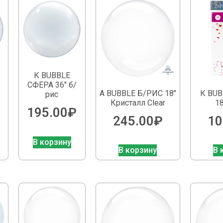
К BUBBLE
СФЕРА 36″ б/
А BUBBLE Б/РИС 18″
К BU
рис
Кристалл Clear
18
195.00
₽
245.00
₽
10
В корзину
В корзину
В 