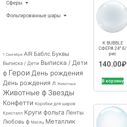
Сферы
Фольгированные шары
К BUBBLE
СФЕРА 24″ б/
Буквы
AIR
Баблс
рис
1 Сентября
Выписка / Дети
140.00
₽
Выписка / Дети
Герои
День рождения
ф
В корзину
День рождения л
Животные
Животные ф
Звезды
Конфетти
Коробки для шаров
Круги фольга
Ленты
Кристалл
Металлик
Любовь ф
Месяц