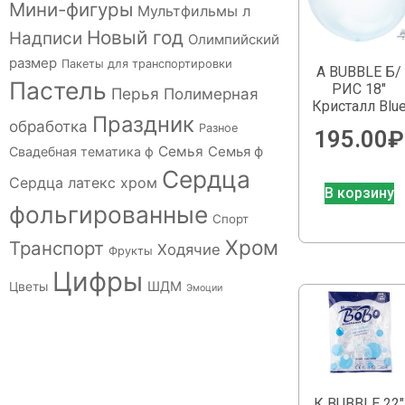
Мини-фигуры
Мультфильмы л
Новый год
Надписи
Олимпийский
размер
Пакеты для транспортировки
А BUBBLE Б/
Пастель
РИС 18″
Перья
Полимерная
Кристалл Blu
Праздник
обработка
Разное
195.00
₽
Семья
Семья ф
Свадебная тематика ф
Сердца
Сердца латекс хром
В корзину
фольгированные
Спорт
Хром
Транспорт
Ходячие
Фрукты
Цифры
ШДМ
Цветы
Эмоции
К BUBBLE 22″