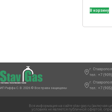
В корзину
г. Ставропол
тел.: +7 (909
г. Ставропол
тел.: +7 (905
ИП Раффа С. В. 2026 © Все права защищены
Вся информация на сайте stav-gas.ru (включая ц
условиях не является публичной офертой, опр