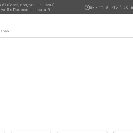
4-67
(Гелий, воздушные шары)
00
00
пн - пт: 8
-16
, сб,
 ул. 5-я Промышленная, д. 9 ​