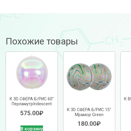
Похожие товары
К 3D СФЕРА Б/РИС 60″
К 
ПерламутрIridescent
К 3D СФЕРА Б/РИС 15″
575.00
₽
Мрамор Green
180.00
₽
В корзину