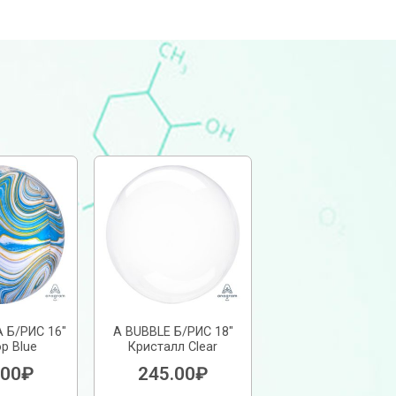
 Б/РИС 16″
А BUBBLE Б/РИС 18″
р Blue
Кристалл Clear
.00
₽
245.00
₽