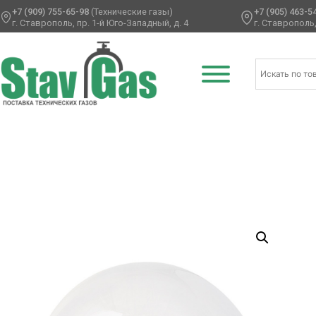
+7 (909) 755-65-98
(Технические газы)
+7 (905) 463-5
г. Ставрополь, пр. 1-й Юго-Западный, д. 4
г. Ставрополь,
Главная
/
Сферы
/
Баблс
/ К BUBBLE BOBO СФЕРА 24″ б/ри