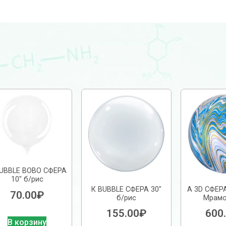
BUBBLE BOBO СФЕРА
10″ б/рис
К BUBBLE СФЕРА 30″
А 3D СФЕРА
70.00
₽
б/рис
Мрамо
155.00
₽
600
В корзину