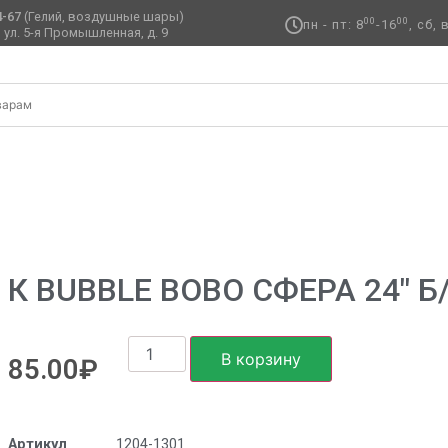
4-67
(Гелий, воздушные шары)
00
00
пн - пт: 8
-16
, сб,
 ул. 5-я Промышленная, д. 9 ​
с
К BUBBLE BOBO СФЕРА 24″ Б
В корзину
85.00
₽
Артикул
1204-1301