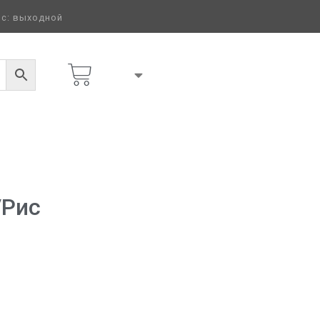
 вс: выходной
/рис