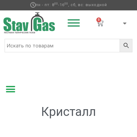
00
00
пн - пт: 8
-16
, сб, вс: выходной
0
Главная
/ Товары с меткой “Кристалл”
Кристалл