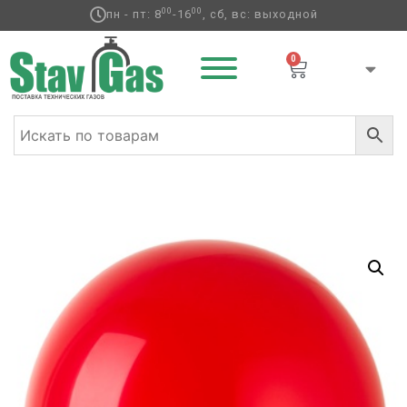
00
00
пн - пт: 8
-16
, сб, вс: выходной
0
Главная
/
Латексные шары
/
Круглые без
рисунка
/
Кристалл
/ Э 24″/350 Кристалл Apple Red