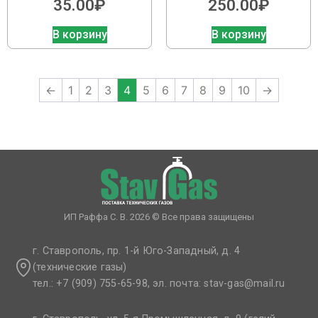
35.00
₽
250.00
₽
В корзину
В корзину
←
1
2
3
4
5
6
7
8
9
10
→
ИП Раффа С. В. 2026 © Все права защищены
г. Ставрополь, пр. 1-й Юго-Западный, д. 4
(технические газы)
тел.: +7 (909) 755-65-98, эл. почта: stav-gas@mail.ru​