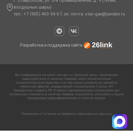
г. Ставрополь, ул. 5-я Промышленная, д. 9 (гелий,
воздушные шары)
тел.: +7 (905) 463-54-67, эл. почта: stav-gas@yandex.ru​
Разработка и поддержка сайта
Вся информация на сайте stav-gas.ru (включая цены, технические
характеристики и наличие товаров) носит исключительно
ознакомительный характер и ни при каких условиях не является
публичной офертой, определяемой положениями Статьи 437
Гражданского кодекса РФ. В связи с динамическим изменением цен
актуальную стоимость и наличие товаров, пожалуйста, уточняйте у наших
менеджеров перед оформлением и оплатой заказа.
Положение и Согласие на обработку персональных данных