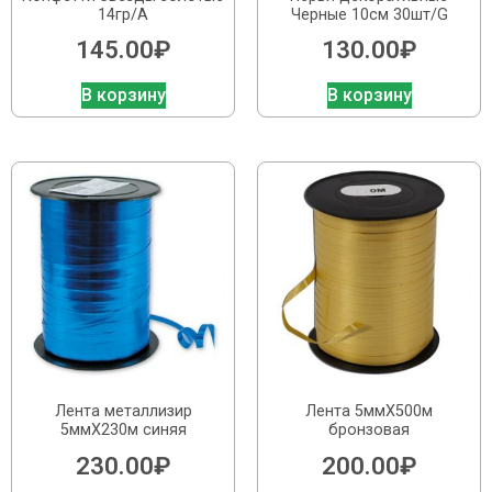
14гр/A
Черные 10см 30шт/G
145.00
₽
130.00
₽
В корзину
В корзину
Лента металлизир
Лента 5ммХ500м
5ммХ230м синяя
бронзовая
230.00
₽
200.00
₽