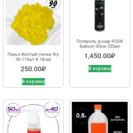
Полироль д/шар KODA
Balloon Shine 335мл
Перья Желтый (пачка 9гр
1,450.00
₽
90-110шт 8-18см)
250.00
₽
В корзину
В корзину