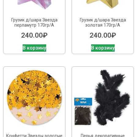
Грузик д/шара Звезда
Грузик д/шара Звезда
перламутр 170гр/А
золотая 170гр/A
240.00
₽
240.00
₽
В корзину
В корзину
Конфетти Звезды золотые
Перья декоративные