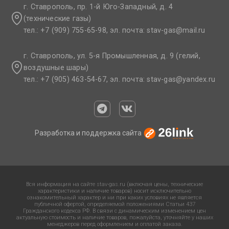
г. Ставрополь, пр. 1-й Юго-Западный, д. 4
(технические газы)
тел.: +7 (909) 755-65-98, эл. почта: stav-gas@mail.ru​
г. Ставрополь, ул. 5-я Промышленная, д. 9 (гелий,
воздушные шары)
тел.: +7 (905) 463-54-67, эл. почта: stav-gas@yandex.ru​
Разработка и поддержка сайта
Вся информация на сайте stav-gas.ru (включая цены, технические
характеристики и наличие товаров) носит исключительно
ознакомительный характер и ни при каких условиях не является
публичной офертой, определяемой положениями Статьи 437
Гражданского кодекса РФ. В связи с динамическим изменением цен
актуальную стоимость и наличие товаров, пожалуйста, уточняйте у наших
менеджеров перед оформлением и оплатой заказа.