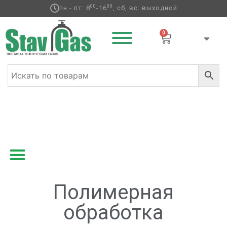
00
00
пн - пт: 8
-16
, сб, вс: выходной
0
Главная
/
Аксессуары для воздушных
шаров
/ Полимерная обработка
Полимерная
обработка