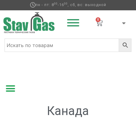
00
00
пн - пт: 8
-16
, сб, вс: выходной
0
Главная
/ Товар Страна / Канада
Канада