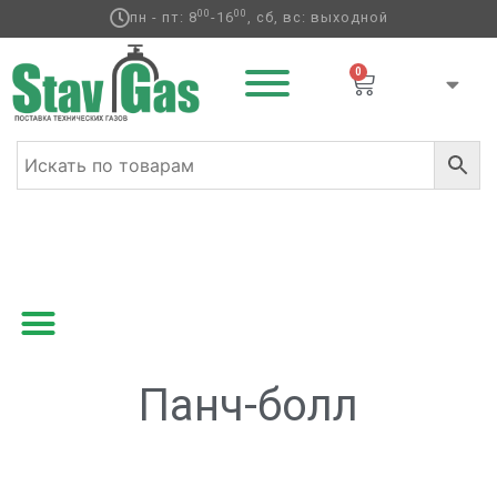
00
00
пн - пт: 8
-16
, сб, вс: выходной
0
Главная
/ Товары с меткой “Панч-болл”
Панч-болл