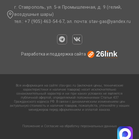
г. Ставрополь, ул. 5-я Промышленная, д. 9 (гелий,
воздушные шары)
тел.: +7 (905) 463-54-67, эл. почта: stav-gas@yandex.ru​
Разработка и поддержка сайта
Вся информация на сайте stav-gas.ru (включая цены, технические
характеристики и наличие товаров) носит исключительно
ознакомительный характер и ни при каких условиях не является
публичной офертой, определяемой положениями Статьи 437
Гражданского кодекса РФ. В связи с динамическим изменением цен
актуальную стоимость и наличие товаров, пожалуйста, уточняйте у наших
менеджеров перед оформлением и оплатой заказа.
Положение и Согласие на обработку персональных данных