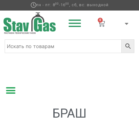
00
00
пн - пт: 8
-16
, сб, вс: выходной
0
Главная
/ Товары с меткой “БРАШ”
БРАШ