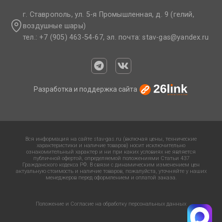
г. Ставрополь, ул. 5-я Промышленная, д. 9 (гелий,
воздушные шары)
тел.: +7 (905) 463-54-67, эл. почта: stav-gas@yandex.ru​
Разработка и поддержка сайта
Вся информация на сайте stav-gas.ru (включая цены, технические
характеристики и наличие товаров) носит исключительно
ознакомительный характер и ни при каких условиях не является
публичной офертой, определяемой положениями Статьи 437
Гражданского кодекса РФ. В связи с динамическим изменением цен
актуальную стоимость и наличие товаров, пожалуйста, уточняйте у наших
менеджеров перед оформлением и оплатой заказа.
Положение и Согласие на обработку персональных данных