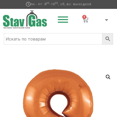
00
00
пн - пт: 8
-16
, сб, вс: выходной
0
Главная
/
Фольгированные шары
/
Цифры
/ Р ЦИФРА 8
40″ Папайя