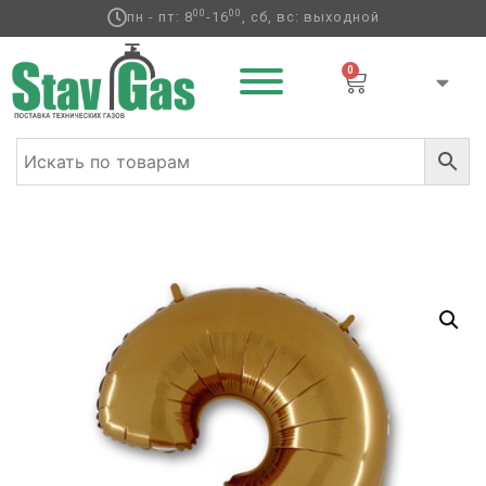
00
00
пн - пт: 8
-16
, сб, вс: выходной
0
Главная
/
Фольгированные шары
/
Цифры
/ Г ЦИФРА 3
40″ Gold