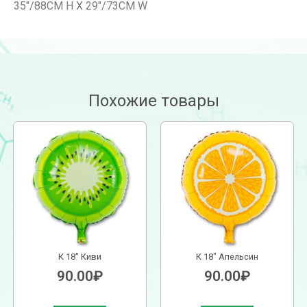
35″/88СМ H X 29″/73СМ W
Похожие товары
К 18″ Киви
К 18″ Апельсин
90.00
₽
90.00
₽