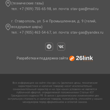
(технические газы)
тел.: +7 (909) 755-65-98, эл. почта: stav-gas@mail.ru​
г. Ставрополь, ул. 5-я Промышленная, д. 9 (гелий,
воздушные шары)
тел.: +7 (905) 463-54-67, эл. почта: stav-gas@yandex.ru​
Разработка и поддержка сайта
Вся информация на сайте stav-gas.ru (включая цены, технические
характеристики и наличие товаров) носит исключительно
ознакомительный характер и ни при каких условиях не является
публичной офертой, определяемой положениями Статьи 437
Гражданского кодекса РФ. В связи с динамическим изменением цен
актуальную стоимость и наличие товаров, пожалуйста, уточняйте у наших
менеджеров перед оформлением и оплатой заказа.