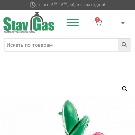
00
00
пн - пт: 8
-16
, сб, вс: выходной
0
Главная
/
Фольгированные шары
/
Фрукты
/ ПД ФИГУРА
Вишня