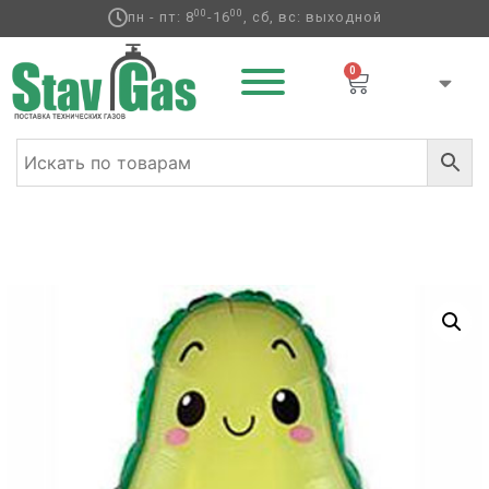
00
00
пн - пт: 8
-16
, сб, вс: выходной
0
Главная
/
Фольгированные шары
/
Фрукты
/ Ф
ФИГУРА/11 Авокадо