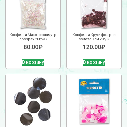
Конфетти Микс перламутр
Конфетти Круги фол роз
прозрач 20гр/G
золото 1см 20г/G
80.00
₽
120.00
₽
В корзину
В корзину