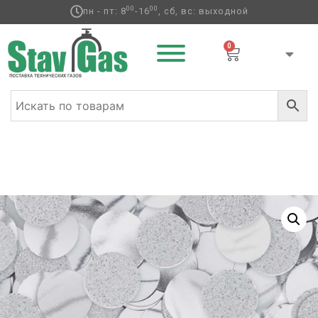
00
00
пн - пт: 8
-16
, сб, вс: выходной
0
Главная
/
Аксессуары для воздушных
шаров
/
Конфетти
/ Конфетти Круги серебряные блеск
64гр/A