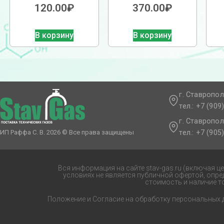
120.00
₽
370.00
₽
В корзину
В корзину
г. Ставропол
тел.: +7 (909
г. Ставропол
тел.: +7 (905
ИП Раффа С. В. 2026 © Все права защищены
Вся информация на сайте stav-gas.ru (включая ц
условиях не является публичной офертой, опр
стоимость и наличие т
Положение и Согласие на обработку персональных 