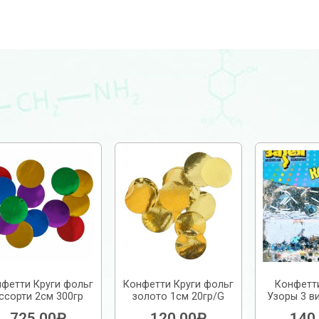
фетти Круги фольг
Конфетти Круги фольг
Конфетт
ссорти 2см 300гр
золото 1см 20гр/G
Узоры 3 в
725.00
₽
120.00
₽
140