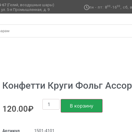
4-67
(Гелий, воздушные шары)
00
00
пн - пт: 8
-16
, сб,
 ул. 5-я Промышленная, д. 9 ​
 Конфетти Круги фольг ассорти 1,5см 20грG
Конфетти Круги Фольг Ассор
В корзину
120.00
₽
Артикул
1501-4101