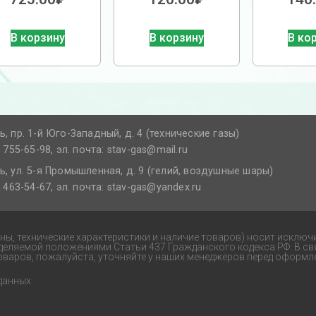
В корзину
В корзину
В ко
ь, пр. 1-й Юго-Западный, д. 4 (технические газы)
) 755-65-98, эл. почта: stav-gas@mail.ru​
ь, ул. 5-я Промышленная, д. 9 (гелий, воздушные шары)
) 463-54-67, эл. почта: stav-gas@yandex.ru​
ены, технические характеристики и наличие товаров) носит исключ
еделяемой положениями Статьи 437 Гражданского кодекса РФ. В св
оваров, пожалуйста, уточняйте у наших менеджеров перед оформле
данных