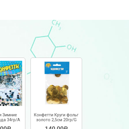
и Зимние
Конфетти Круги фольг
ида 34гр/A
золото 2,5см 20гр/G
.00
₽
140.00
₽