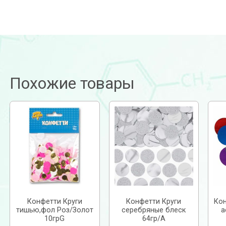
Похожие товары
Конфетти Круги
Конфетти Круги
Кон
тишью,фол Роз/Золот
серебряные блеск
а
10грG
64гр/A