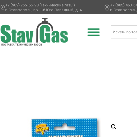
+7 (909) 755-65-98
(Технические газы)
+7 (905) 463-5
г. Ставрополь, пр. 1-й Юго-Западный, д. 4
г. Ставрополь,
Главная
/
Аксессуары для воздушных шаров
/
Конфетти
/