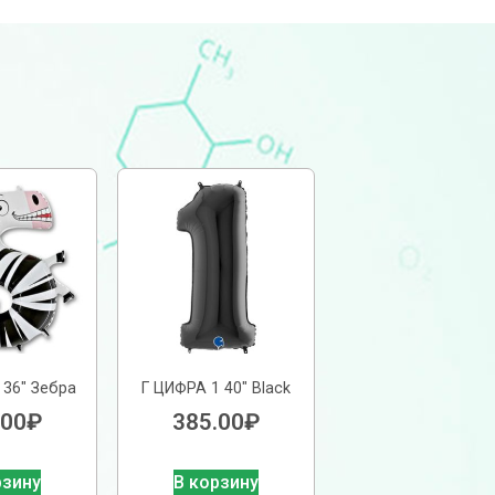
 36″ Зебра
Г ЦИФРА 1 40″ Black
.00
₽
385.00
₽
рзину
В корзину