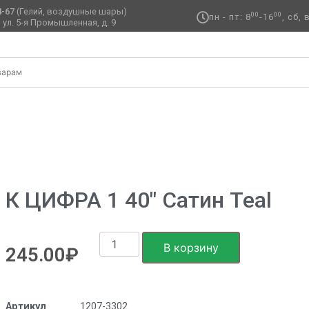
4-67
(Гелий, воздушные шары)
00
00
пн - пт: 8
-16
, сб,
 ул. 5-я Промышленная, д. 9 ​
″ Сатин Teal
К ЦИФРА 1 40″ Сатин Teal
В корзину
245.00
₽
Артикул
1207-3302