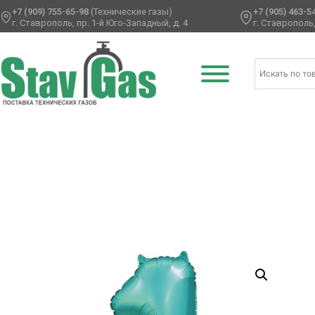
+7 (909) 755-65-98
(Технические газы)
+7 (905) 463-5
г. Ставрополь, пр. 1-й Юго-Западный, д. 4
г. Ставрополь,
Главная
/
Фольгированные шары
/
Цифры
/ К ЦИФРА 1 40