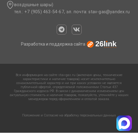
воздушные шары)
тел.: +7 (905) 463-54-67, эл. почта: stav-gas@yandex.ru​
Разработка и поддержка сайта
Вся информация на сайте stav-gas.ru (включая цены, технические
характеристики и наличие товаров) носит исключительно
ознакомительный характер и ни при каких условиях не является
публичной офертой, определяемой положениями Статьи 437
Гражданского кодекса РФ. В связи с динамическим изменением цен
актуальную стоимость и наличие товаров, пожалуйста, уточняйте у наших
менеджеров перед оформлением и оплатой заказа.
Положение и Согласие на обработку персональных данных