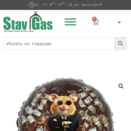
00
00
пн - пт: 8
-16
, сб, вс: выходной
0
Главная
/
Фольгированные шары
/
Праздник
/ К 18″
Капитан Удача Хомяк