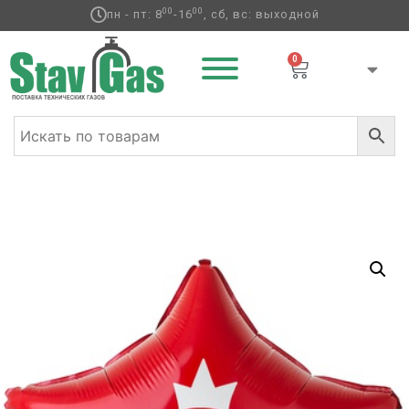
00
00
пн - пт: 8
-16
, сб, вс: выходной
0
Главная
/
Фольгированные шары
/
Праздник
/ К 18″ РУС
ТЫ SUPER ЗВЕЗДА