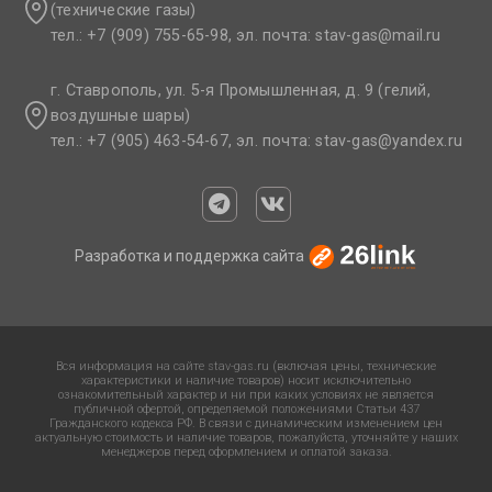
(технические газы)
тел.: +7 (909) 755-65-98, эл. почта: stav-gas@mail.ru​
г. Ставрополь, ул. 5-я Промышленная, д. 9 (гелий,
воздушные шары)
тел.: +7 (905) 463-54-67, эл. почта: stav-gas@yandex.ru​
Разработка и поддержка сайта
Вся информация на сайте stav-gas.ru (включая цены, технические
характеристики и наличие товаров) носит исключительно
ознакомительный характер и ни при каких условиях не является
публичной офертой, определяемой положениями Статьи 437
Гражданского кодекса РФ. В связи с динамическим изменением цен
актуальную стоимость и наличие товаров, пожалуйста, уточняйте у наших
менеджеров перед оформлением и оплатой заказа.