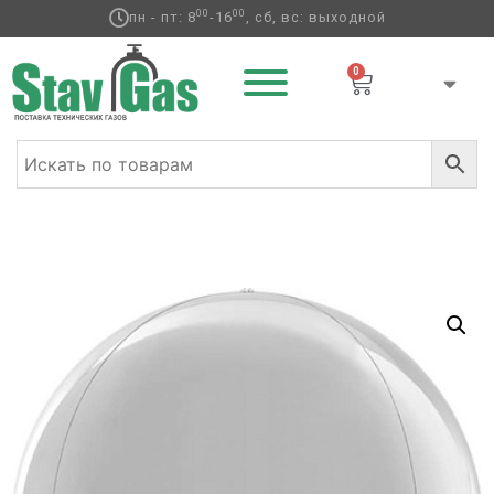
00
00
пн - пт: 8
-16
, сб, вс: выходной
0
Главная
/
Сферы
/
Баблс
/ Г Сфера 3D (18»/46
см),Серебро, Сатин