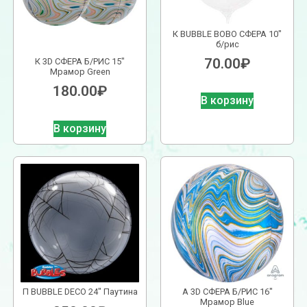
К BUBBLE BOBO СФЕРА 10″
б/рис
70.00
₽
К 3D СФЕРА Б/РИС 15″
Мрамор Green
180.00
₽
В корзину
В корзину
П BUBBLE DECO 24″ Паутина
А 3D СФЕРА Б/РИС 16″
Мрамор Blue