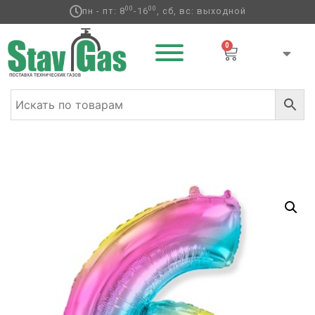
00
00
пн - пт: 8
-16
, сб, вс: выходной
0
Главная
/
Фольгированные шары
/
Цифры
/ Ф ЦИФРА 6/9
40″ Радуга металлик