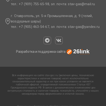
тел.: +7 (909) 755-65-98, эл. почта: stav-gas@mail.ru​
г. Ставрополь, ул. 5-я Промышленная, д. 9 (гелий,
воздушные шары)
тел.: +7 (905) 463-54-67, эл. почта: stav-gas@yandex.ru​
Разработка и поддержка сайта
Вся информация на сайте stav-gas.ru (включая цены, технические
характеристики и наличие товаров) носит исключительно
ознакомительный характер и ни при каких условиях не является
публичной офертой, определяемой положениями Статьи 437
Гражданского кодекса РФ. В связи с динамическим изменением цен
актуальную стоимость и наличие товаров, пожалуйста, уточняйте у наших
менеджеров перед оформлением и оплатой заказа.