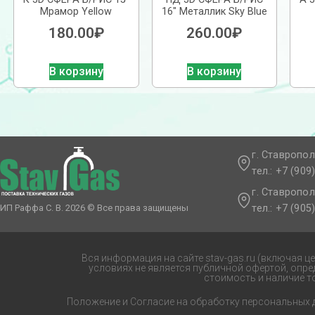
Мрамор Yellow
16″ Металлик Sky Blue
180.00
₽
260.00
₽
В корзину
В корзину
г. Ставропол
тел.: +7 (909
г. Ставропол
тел.: +7 (905
ИП Раффа С. В. 2026 © Все права защищены
Вся информация на сайте stav-gas.ru (включая ц
условиях не является публичной офертой, опр
стоимость и наличие т
Положение и Согласие на обработку персональных 