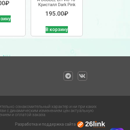
00
₽
Кристалл Dark Pink
195.00
₽
рзину
В корзину
ительно ознакомительный характер и ни при каких
язи с динамическим изменением цен актуальную
нием и оплатой заказа.
Разработка и поддержка сайта