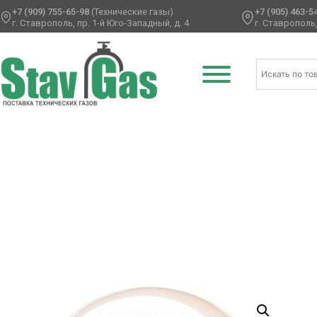
+7 (909) 755-65-98
(Технические газы)
+7 (905) 463-5
г. Ставрополь, пр. 1-й Юго-Западный, д. 4
г. Ставрополь,
Главная
/
Сферы
/
Баблс
/ А BUBBLE Б/РИС 18″ Кристалл 