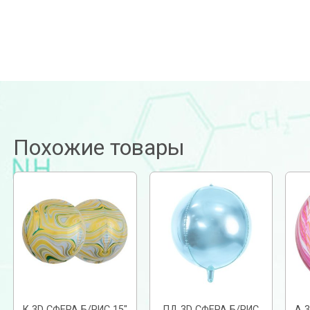
Похожие товары
К 3D СФЕРА Б/РИС 15″
ПД 3D СФЕРА Б/РИС
А 