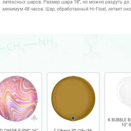
латексных шаров. Размер шара 18″, но можно раздуть до 2
минимум 48 часов. Шар, обработанный Hi-Float, летает ок
К BUBBLE 
10″ 
3D СФЕРА Б/РИС 16″
Г Сфера 3D (18»/46