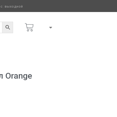
 вс: выходной
л Orange