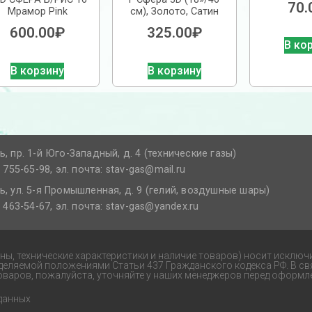
70.
Мрамор Pink
см), Золото, Сатин
600.00
₽
325.00
₽
В ко
В корзину
В корзину
ь, пр. 1-й Юго-Западный, д. 4 (технические газы)
) 755-65-98, эл. почта: stav-gas@mail.ru​
ь, ул. 5-я Промышленная, д. 9 (гелий, воздушные шары)
) 463-54-67, эл. почта: stav-gas@yandex.ru​
ены, технические характеристики и наличие товаров) носит исключ
еделяемой положениями Статьи 437 Гражданского кодекса РФ. В св
оваров, пожалуйста, уточняйте у наших менеджеров перед оформле
данных