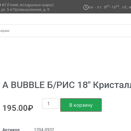
4-67
(Гелий, воздушные шары)
00
00
пн - пт: 8
-16
, сб,
 ул. 5-я Промышленная, д. 9 ​
Orange
А BUBBLE Б/РИС 18″ Кристал
В корзину
195.00
₽
Артикул
1204-0932