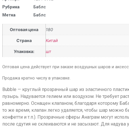
Рубрика
Баблс
Метка
Баблс
Оптовая цена
180
Страна
Китай
Упаковка:
шт
Оптовая цена действует при заказе воздушных шаров и аксессу
Продажа кратно числу в упаковке.
Bubble — круглый прозрачный шар из эластичного пласт
пузырь. Надувается гелием или воздухом. Не требует раст
равномерно. Оснащен клапаном, благодаря которому Бабл
то же время, клапан легко удаляется, чтобы шар можно 
конфетти и т.п.). Прозрачные сферы Анаграм могут испол
после сдутия не склеиваются и не засыхают. Для надува 