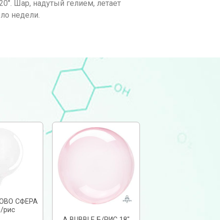
0″. Шар, надутый гелием, летает
оло недели.
BOBO СФЕРА
б/рис
А BUBBLE Б/РИС 18″