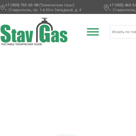
+7 (909) 755-65-98
(Технические газы)
+7 (905) 463-5
г. Ставрополь, пр. 1-й Юго-Западный, д. 4
г. Ставрополь,
Главная
/
Латексные шары
/
Круглые без рисунка
/
Олимп