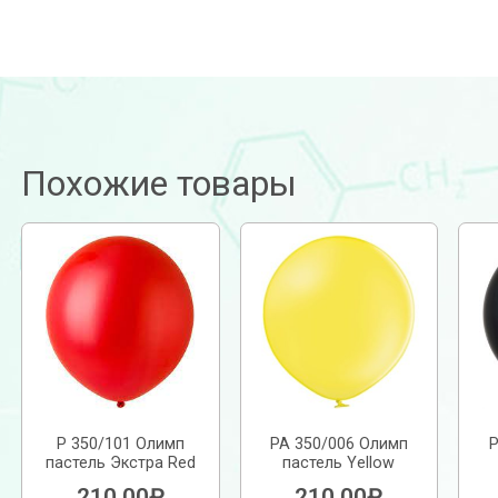
Похожие товары
Р 350/101 Олимп
РА 350/006 Олимп
Р
пастель Экстра Red
пастель Yellow
210.00
₽
210.00
₽