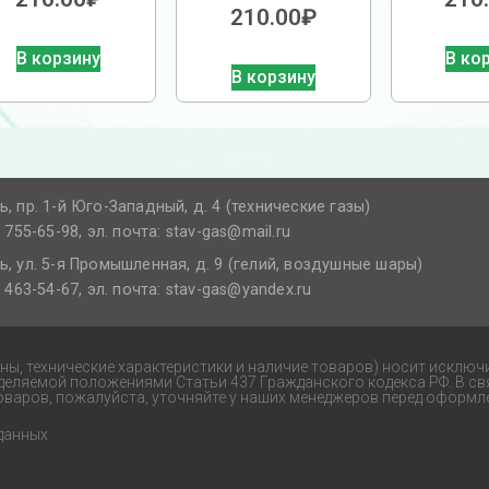
210.00
₽
В корзину
В ко
В корзину
ь, пр. 1-й Юго-Западный, д. 4 (технические газы)
) 755-65-98, эл. почта: stav-gas@mail.ru​
ь, ул. 5-я Промышленная, д. 9 (гелий, воздушные шары)
) 463-54-67, эл. почта: stav-gas@yandex.ru​
ены, технические характеристики и наличие товаров) носит исключ
еделяемой положениями Статьи 437 Гражданского кодекса РФ. В св
оваров, пожалуйста, уточняйте у наших менеджеров перед оформле
данных