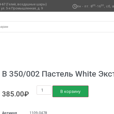
4-67
(Гелий, воздушные шары)
00
00
пн - пт: 8
-16
, сб,
 ул. 5-я Промышленная, д. 9 ​
ийский размер
/ В 350/002 Пастель White Экстра
В 350/002 Пастель White Экс
В корзину
385.00
₽
Артикул
1109-0478