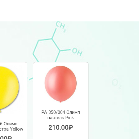
РА 350/004 Олимп
пастель Pink
06 Олимп
210.00
₽
стра Yellow
.00
₽