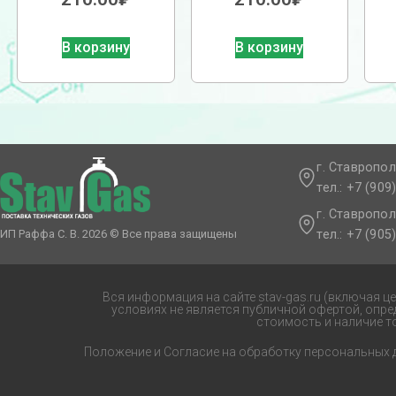
В корзину
В корзину
г. Ставропол
тел.: +7 (909
г. Ставропол
тел.: +7 (905
ИП Раффа С. В. 2026 © Все права защищены
Вся информация на сайте stav-gas.ru (включая ц
условиях не является публичной офертой, опр
стоимость и наличие т
Положение и Согласие на обработку персональных 