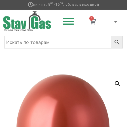
00
00
пн - пт: 8
-16
, сб, вс: выходной
0
Главная
/
Латексные шары
/
Круглые без
рисунка
/
Хром
/ В 105/617 Хром Glossy Red