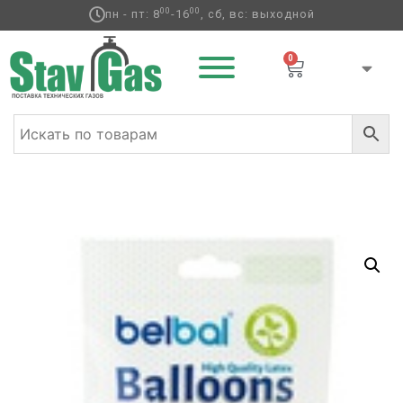
00
00
пн - пт: 8
-16
, сб, вс: выходной
0
Главная
/
Латексные шары
/
Круглые без
рисунка
/
Хром
/ В 105/606 Хром Glossy Rose Gold 12 штук