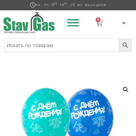
00
00
пн - пт: 8
-16
, сб, вс: выходной
0
Главная
/
Латексные шары
/
Круглые с рисунком
/
День
рождения л
/ Шелкография пастель 14″ С ДР Самолеты