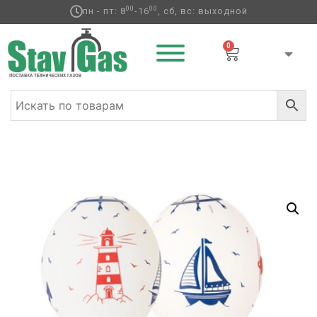
00
00
пн - пт: 8
-16
, сб, вс: выходной
0
Главная
/
Латексные шары
/
Круглые с
рисунком
/
Разное
/ Шелкография пастель 14″ Морская