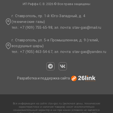
ИП Раффа С. В. 2026 © Все права защищены
г. Ставрополь, пр. 1-й Юго-Западный, д. 4
(технические газы)
тел.: +7 (909) 755-65-98, эл. почта: stav-gas@mail.ru​
г. Ставрополь, ул. 5-я Промышленная, д. 9 (гелий,
воздушные шары)
тел.: +7 (905) 463-54-67, эл. почта: stav-gas@yandex.ru​
Разработка и поддержка сайта
Вся информация на сайте stav-gas.ru (включая цены, технические
характеристики и наличие товаров) носит исключительно
ознакомительный характер и ни при каких условиях не является