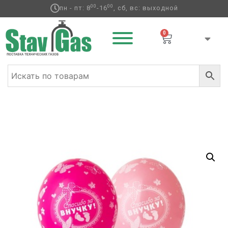
00
00
пн - пт: 8
-16
, сб, вс: выходной
0
Главная
/
Латексные шары
/
Круглые с
рисунком
/
Выписка / Дети
/ Шелкография паст 14″
Спасибо за Внучку!