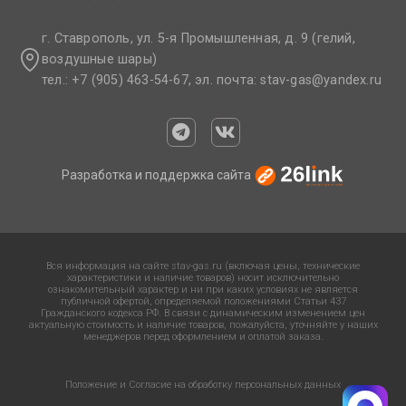
г. Ставрополь, ул. 5-я Промышленная, д. 9 (гелий,
воздушные шары)
тел.: +7 (905) 463-54-67, эл. почта: stav-gas@yandex.ru​
Разработка и поддержка сайта
Вся информация на сайте stav-gas.ru (включая цены, технические
характеристики и наличие товаров) носит исключительно
ознакомительный характер и ни при каких условиях не является
публичной офертой, определяемой положениями Статьи 437
Гражданского кодекса РФ. В связи с динамическим изменением цен
актуальную стоимость и наличие товаров, пожалуйста, уточняйте у наших
менеджеров перед оформлением и оплатой заказа.
Положение и Согласие на обработку персональных данных