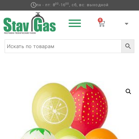
00
00
пн - пт: 8
-16
, сб, вс: выходной
0
Главная
/
Латексные шары
/
Круглые с рисунком
/
Весна
/ Лето
/ Шар с рисунком + Шелкография 14″ Фрукты