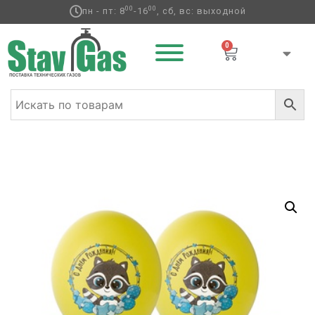
00
00
пн - пт: 8
-16
, сб, вс: выходной
0
Главная
/
Латексные шары
/
Круглые с рисунком
/
День
рождения л
/ Шар с рисунком 14″ С ДР Зверюшки 4цв