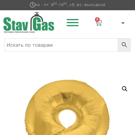
00
00
пн - пт: 8
-16
, сб, вс: выходной
0
Главная
/
Фольгированные шары
/
Цифры
/ Р ЦИФРА 8
40″ Металлик Gold