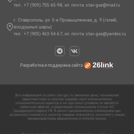
тел.: +7 (909) 755-65-98, эл. почта: stav-gas@mail.ru​
г. Ставрополь, ул. 5-я Промышленная, д. 9 (гелий,
воздушные шары)
тел.: +7 (905) 463-54-67, эл. почта: stav-gas@yandex.ru​
Разработка и поддержка сайта
Вся информация на сайте stav-gas.ru (включая цены, технические
характеристики и наличие товаров) носит исключительно
ознакомительный характер и ни при каких условиях не является
публичной офертой, определяемой положениями Статьи 437
Гражданского кодекса РФ. В связи с динамическим изменением цен
актуальную стоимость и наличие товаров, пожалуйста, уточняйте у наших
менеджеров перед оформлением и оплатой заказа.