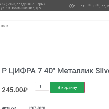
4-67
(Гелий, воздушные шары)
00
00
пн - пт: 8
-16
, сб,
 ул. 5-я Промышленная, д. 9 ​
″ Металлик Silver
Р ЦИФРА 7 40″ Металлик Silv
В корзину
245.00
₽
Артикул
1207-3828