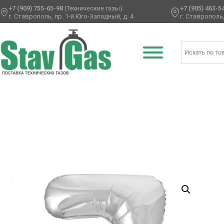
+7 (909) 755-65-98
(Технические газы)
+7 (905) 463-5
г. Ставрополь, пр. 1-й Юго-Западный, д. 4
г. Ставрополь,
Главная
/
Фольгированные шары
/
Цифры
/ Р ЦИФРА 7 40