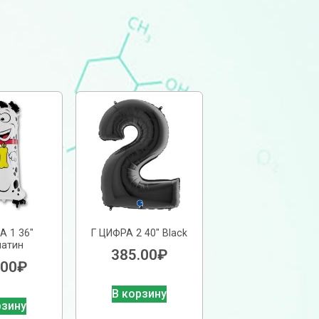
А 1 36″
Г ЦИФРА 2 40″ Black
атин
385.00
₽
.00
₽
В корзину
рзину