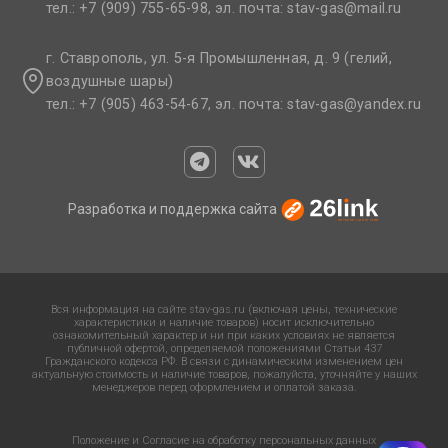
тел.: +7 (909) 755-65-98, эл. почта: stav-gas@mail.ru​
г. Ставрополь, ул. 5-я Промышленная, д. 9 (гелий,
воздушные шары)
тел.: +7 (905) 463-54-67, эл. почта: stav-gas@yandex.ru​
Разработка и поддержка сайта
Вся информация на сайте stav-gas.ru (включая цены, технические
характеристики и наличие товаров) носит исключительно
ознакомительный характер и ни при каких условиях не является
публичной офертой, определяемой положениями Статьи 437
Гражданского кодекса РФ. В связи с динамическим изменением цен
актуальную стоимость и наличие товаров, пожалуйста, уточняйте у наших
менеджеров перед оформлением и оплатой заказа.
Положение и Согласие на обработку персональных данных