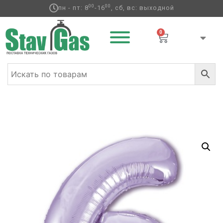
00
00
пн - пт: 8
-16
, сб, вс: выходной
0
Главная
/
Фольгированные шары
/
Цифры
/ Р ЦИФРА 6
40″ Пастель Lavender