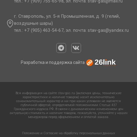
тел.: +7 (909) 755-65-98, эл. почта: stav-gas@mail.ru​
г. Ставрополь, ул. 5-я Промышленная, д. 9 (гелий,
воздушные шары)
тел.: +7 (905) 463-54-67, эл. почта: stav-gas@yandex.ru​
Разработка и поддержка сайта
Вся информация на сайте stav-gas.ru (включая цены, технические
характеристики и наличие товаров) носит исключительно
ознакомительный характер и ни при каких условиях не является
публичной офертой, определяемой положениями Статьи 437
Гражданского кодекса РФ. В связи с динамическим изменением цен
актуальную стоимость и наличие товаров, пожалуйста, уточняйте у наших
менеджеров перед оформлением и оплатой заказа.
Положение и Согласие на обработку персональных данных