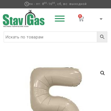
00
00
пн - пт: 8
-16
, сб, вс: выходной
0
Главная
/
Фольгированные шары
/
Цифры
/ Р ЦИФРА 5
40″ Сатин Cream