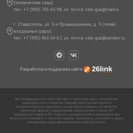
(технические газы)
тел.: +7 (909) 755-65-98, эл. почта: stav-gas@mail.ru​
г. Ставрополь, ул. 5-я Промышленная, д. 9 (гелий,
воздушные шары)
тел.: +7 (905) 463-54-67, эл. почта: stav-gas@yandex.ru​
Разработка и поддержка сайта
Вся информация на сайте stav-gas.ru (включая цены, технические
характеристики и наличие товаров) носит исключительно
ознакомительный характер и ни при каких условиях не является
публичной офертой, определяемой положениями Статьи 437
Гражданского кодекса РФ. В связи с динамическим изменением цен
актуальную стоимость и наличие товаров, пожалуйста, уточняйте у наших
менеджеров перед оформлением и оплатой заказа.