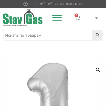
00
00
пн - пт: 8
-16
, сб, вс: выходной
0
Главная
/
Фольгированные шары
/
Цифры
/ Р ЦИФРА 1
40″ Металлик Silver