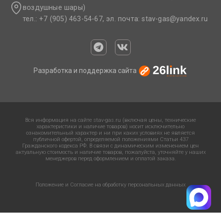
воздушные шары)
тел.: +7 (905) 463-54-67, эл. почта: stav-gas@yandex.ru​
Разработка и поддержка сайта
Вся информация на сайте stav-gas.ru (включая цены, технические
характеристики и наличие товаров) носит исключительно
ознакомительный характер и ни при каких условиях не является
публичной офертой, определяемой положениями Статьи 437
Гражданского кодекса РФ. В связи с динамическим изменением цен
актуальную стоимость и наличие товаров, пожалуйста, уточняйте у наших
менеджеров перед оформлением и оплатой заказа.
Положение и Согласие на обработку персональных данных