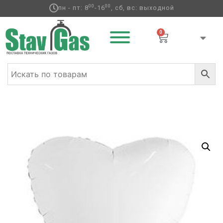
00
00
пн - пт: 8
-16
, сб, вс: выходной
0
Главная
/
Фольгированные шары
/
Сердца
фольгированные
/ Р Б/РИС СЕРДЦЕ 30″ Пастель White