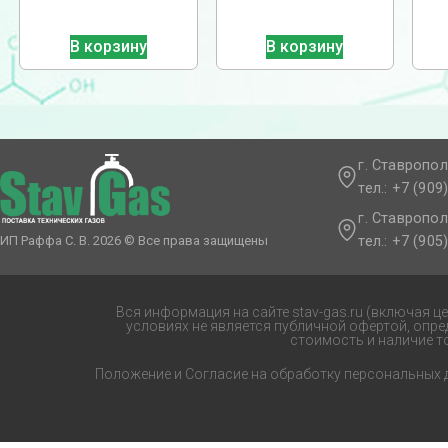
В корзину
В корзину
г. Ставропол
тел.: +7 (909
г. Ставропол
тел.: +7 (905
ИП Раффа С. В. 2026 © Все права защищены
Вся информация на сайте stav-gas.ru (включая ц
условиях не является публичной офертой, опр
стоимость и наличие т
Положение и Согласие на обработку персональных 