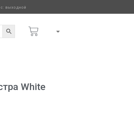
 вс: выходной
стра White