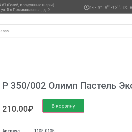
4-67
(Гелий, воздушные шары)
00
00
пн - пт: 8
-16
, сб,
 ул. 5-я Промышленная, д. 9 ​
ийский размер
/ Р 350/002 Олимп пастель Экстра White
Р 350/002 Олимп Пастель Эк
В корзину
210.00
₽
Артикул
1108-0105