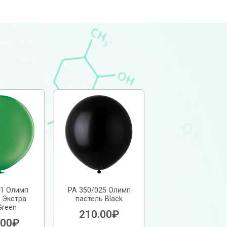
11 Олимп
РА 350/025 Олимп
 Экстра
пастель Black
Green
210.00
₽
.00
₽