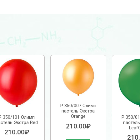
Р 350/007 Олимп
пастель Экстра
Orange
Р 350/101 Олимп
Р 350/0
астель Экстра Red
паcтель
210.00
₽
Leaf
210.00
₽
210