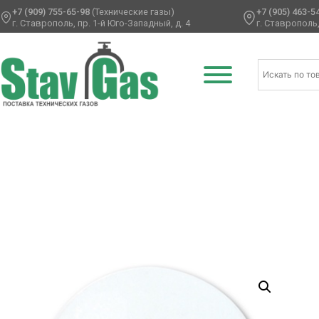
+7 (909) 755-65-98
(Технические газы)
+7 (905) 463-5
г. Ставрополь, пр. 1-й Юго-Западный, д. 4
г. Ставрополь,
Главная
/
Латексные шары
/
Круглые без рисунка
/
Олимп