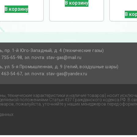
В корзину
В корзину
В ко
ь, пр. 1-й Юго-Западный, д. 4 (технические газы)
) 755-65-98, эл. почта: stav-gas@mail.ru​
ь, ул. 5-я Промышленная, д. 9 (гелий, воздушные шары)
) 463-54-67, эл. почта: stav-gas@yandex.ru​
ены, технические характеристики и наличие товаров) носит исключ
еделяемой положениями Статьи 437 Гражданского кодекса РФ. В св
оваров, пожалуйста, уточняйте у наших менеджеров перед оформле
данных