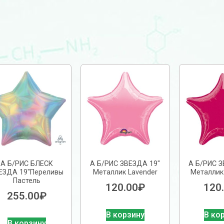
А Б/РИС БЛЕСК
А Б/РИС ЗВЕЗДА 19″
А Б/РИС З
ЕЗДА 19″Переливы
Металлик Lavender
Металлик
Пастель
120.00
₽
120
255.00
₽
В корзину
В ко
В корзину