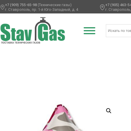
+7 (909) 755-65-98
(Технические газы)
+7 (905) 463-5
г. Ставрополь, пр. 1-й Юго-Западный, д. 4
г. Ставрополь,
Главная
/
Фольгированные шары
/
Звезды
/ Р 18″ Камуф