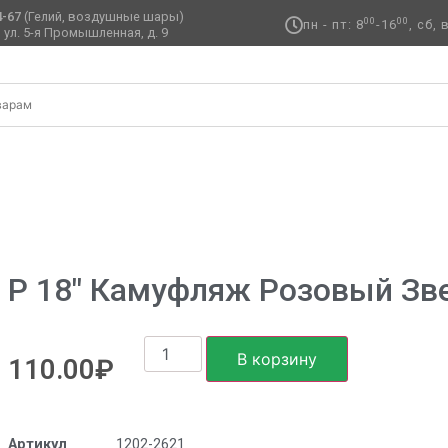
4-67
(Гелий, воздушные шары)
00
00
пн - пт: 8
-16
, сб,
 ул. 5-я Промышленная, д. 9 ​
ляж розовый звезда
Р 18″ Камуфляж Розовый Зв
В корзину
110.00
₽
Артикул
1202-2621