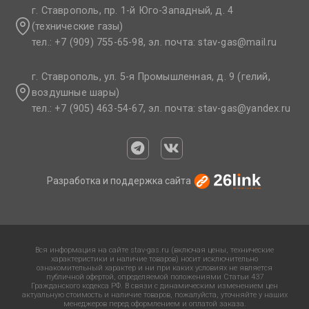
г. Ставрополь, пр. 1-й Юго-Западный, д. 4
(технические газы)
тел.: +7 (909) 755-65-98, эл. почта: stav-gas@mail.ru​
г. Ставрополь, ул. 5-я Промышленная, д. 9 (гелий,
воздушные шары)
тел.: +7 (905) 463-54-67, эл. почта: stav-gas@yandex.ru​
Разработка и поддержка сайта
Вся информация на сайте stav-gas.ru (включая цены, технические
характеристики и наличие товаров) носит исключительно
ознакомительный характер и ни при каких условиях не является
публичной офертой, определяемой положениями Статьи 437
Гражданского кодекса РФ. В связи с динамическим изменением цен
актуальную стоимость и наличие товаров, пожалуйста, уточняйте у наших
менеджеров перед оформлением и оплатой заказа.