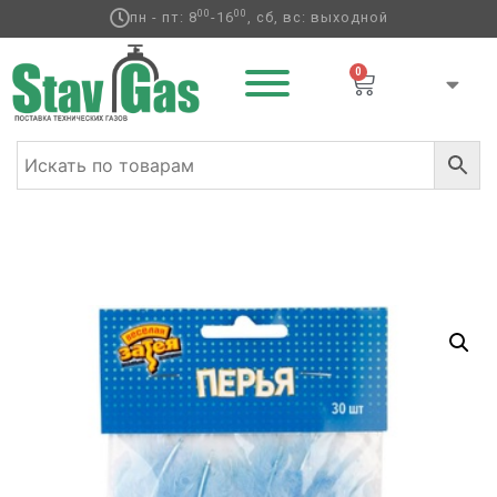
00
00
пн - пт: 8
-16
, сб, вс: выходной
0
Главная
/
Аксессуары для воздушных
шаров
/
Перья
/ Перья декоративные Голубые 10см
30шт/G