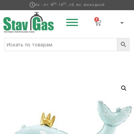
00
00
пн - пт: 8
-16
, сб, вс: выходной
0
Главная
/
Фольгированные шары
/
Животные ф
/ ПД
ФИГУРА Китенок с короной