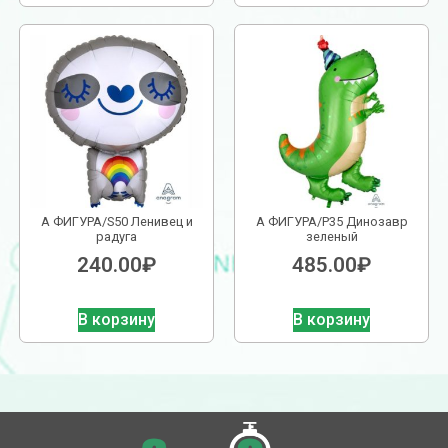
А ФИГУРА/S50 Ленивец и
А ФИГУРА/P35 Динозавр
радуга
зеленый
240.00
₽
485.00
₽
В корзину
В корзину