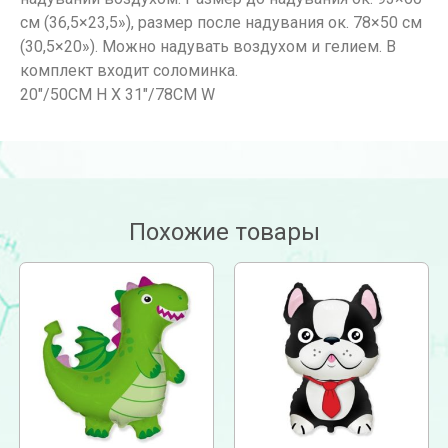
см (36,5×23,5»), размер после надувания ок. 78×50 см
(30,5×20»). Можно надувать воздухом и гелием. В
комплект входит соломинка.
20″/50СМ H X 31″/78СМ W
Похожие товары