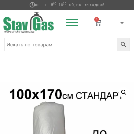
00
00
пн - пт: 8
-16
, сб, вс: выходной
0
Главная
/
Аксессуары для воздушных шаров
/
Пакеты
для транспортировки
/ Пакеты (плотность СТАНДАРТ)
100*170см для транспортировки шаров. СВЕРТОК 50шт