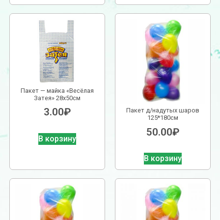
Пакет — майка «Весёлая
Затея» 28х50см
3.00
₽
Пакет д/надутых шаров
125*180см
50.00
₽
В корзину
В корзину