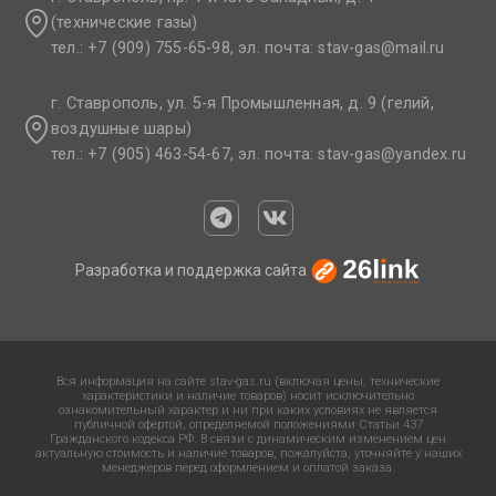
(технические газы)
тел.: +7 (909) 755-65-98, эл. почта: stav-gas@mail.ru​
г. Ставрополь, ул. 5-я Промышленная, д. 9 (гелий,
воздушные шары)
тел.: +7 (905) 463-54-67, эл. почта: stav-gas@yandex.ru​
Разработка и поддержка сайта
Вся информация на сайте stav-gas.ru (включая цены, технические
характеристики и наличие товаров) носит исключительно
ознакомительный характер и ни при каких условиях не является
публичной офертой, определяемой положениями Статьи 437
Гражданского кодекса РФ. В связи с динамическим изменением цен
актуальную стоимость и наличие товаров, пожалуйста, уточняйте у наших
менеджеров перед оформлением и оплатой заказа.