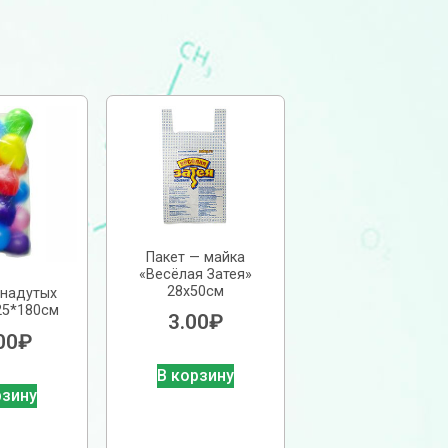
Пакет — майка
«Весёлая Затея»
28х50см
/надутых
25*180см
3.00
₽
00
₽
В корзину
рзину