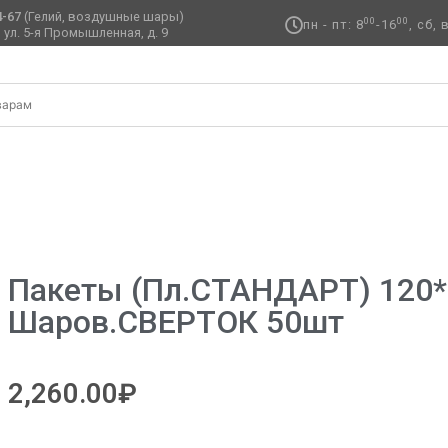
4-67
(Гелий, воздушные шары)
00
00
пн - пт: 8
-16
, сб,
 ул. 5-я Промышленная, д. 9 ​
я транспортировки
/ Пакеты (пл.СТАНДАРТ) 120*240см для ша
Пакеты (пл.СТАНДАРТ) 120
Шаров.СВЕРТОК 50шт
2,260.00
₽