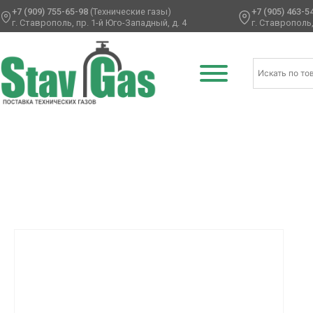
+7 (909) 755-65-98
(Технические газы)
+7 (905) 463-5
г. Ставрополь, пр. 1-й Юго-Западный, д. 4
г. Ставрополь,
Главная
/
Аксессуары для воздушных шаров
/
Пакеты дл