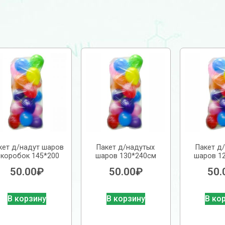
кет д/надут шаров
Пакет д/надутых
Пакет д
 коробок 145*200
шаров 130*240см
шаров 1
50.00
₽
50.00
₽
50.
В корзину
В корзину
В ко