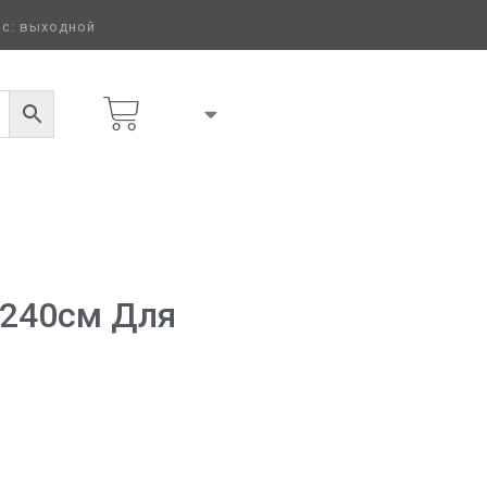
 вс: выходной
ров.СВЕРТОК 50шт
*240см Для