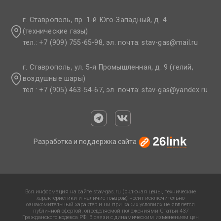
г. Ставрополь, пр. 1-й Юго-Западный, д. 4
(технические газы)
тел.: +7 (909) 755-65-98, эл. почта: stav-gas@mail.ru​
г. Ставрополь, ул. 5-я Промышленная, д. 9 (гелий,
воздушные шары)
тел.: +7 (905) 463-54-67, эл. почта: stav-gas@yandex.ru​
Разработка и поддержка сайта
Вся информация на сайте stav-gas.ru (включая цены, технические
характеристики и наличие товаров) носит исключительно
ознакомительный характер и ни при каких условиях не является
публичной офертой, определяемой положениями Статьи 437
Гражданского кодекса РФ. В связи с динамическим изменением цен