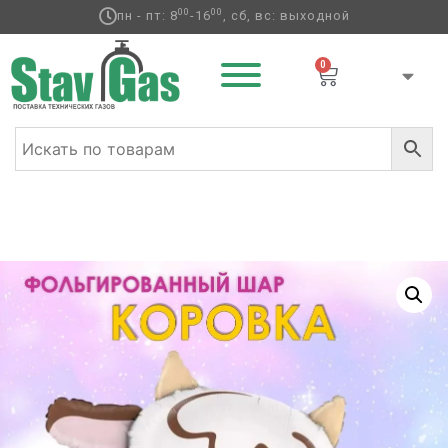
00
00
пн - пт: 8
-16
, сб, вс: выходной
0
Главная
/
Фольгированные шары
/
Животные
ф
/ Коровка 45*65 (не для гелия)