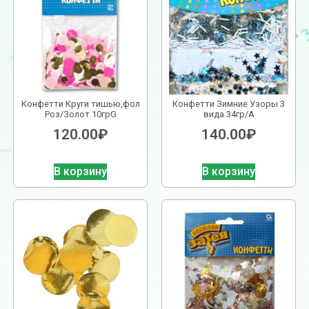
Конфетти Круги тишью,фол
Конфетти Зимние Узоры 3
Роз/Золот 10грG
вида 34гр/A
120.00
₽
140.00
₽
В корзину
В корзину