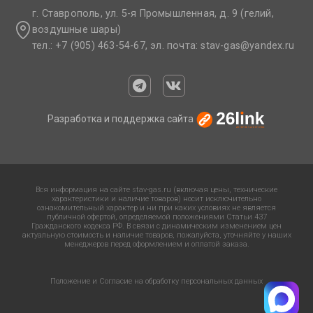
г. Ставрополь, ул. 5-я Промышленная, д. 9 (гелий,
воздушные шары)
тел.: +7 (905) 463-54-67, эл. почта: stav-gas@yandex.ru​
Разработка и поддержка сайта
Вся информация на сайте stav-gas.ru (включая цены, технические
характеристики и наличие товаров) носит исключительно
ознакомительный характер и ни при каких условиях не является
публичной офертой, определяемой положениями Статьи 437
Гражданского кодекса РФ. В связи с динамическим изменением цен
актуальную стоимость и наличие товаров, пожалуйста, уточняйте у наших
менеджеров перед оформлением и оплатой заказа.
Положение и Согласие на обработку персональных данных