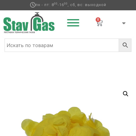
00
00
пн - пт: 8
-16
, сб, вс: выходной
0
Главная
/
Аксессуары для воздушных
шаров
/
Конфетти
/ Конфетти Тишью кружочки 1,5см
пакетик 50гр Желтый