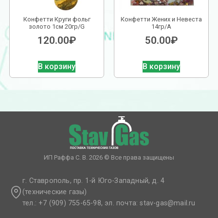
Конфетти Круги фольг
Конфетти Жених и Невеста
золото 1см 20гр/G
14гр/A
120.00
₽
50.00
₽
В корзину
В корзину
ИП Раффа С. В. 2026 © Все права защищены
г. Ставрополь, пр. 1-й Юго-Западный, д. 4
(технические газы)
тел.: +7 (909) 755-65-98, эл. почта: stav-gas@mail.ru​