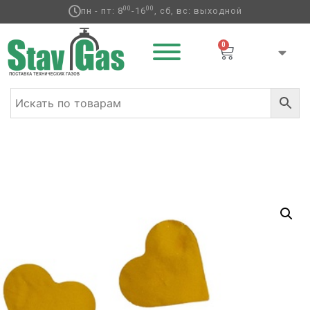
00
00
пн - пт: 8
-16
, сб, вс: выходной
0
Главная
/
Аксессуары для воздушных
шаров
/
Конфетти
/ Конфетти Сердца фольг золотые 3см
300гр