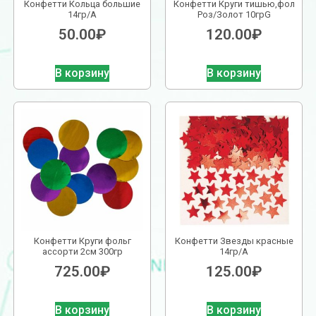
Конфетти Кольца большие
Конфетти Круги тишью,фол
14гр/A
Роз/Золот 10грG
50.00
₽
120.00
₽
В корзину
В корзину
Конфетти Круги фольг
Конфетти Звезды красные
ассорти 2см 300гр
14гр/A
725.00
₽
125.00
₽
В корзину
В корзину