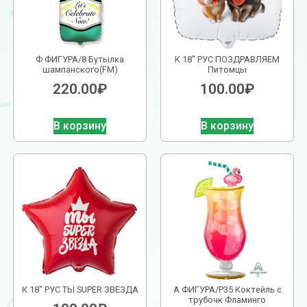
Ф ФИГУРА/8 Бутылка
К 18″ РУС ПОЗДРАВЛЯЕМ
шампанского(FM)
Питомцы
220.00
₽
100.00
₽
В корзину
В корзину
К 18″ РУС ТЫ SUPER ЗВЕЗДА
А ФИГУРА/P35 Коктейль с
трубочк Фламинго