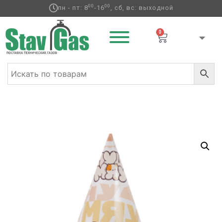
00
00
пн - пт: 8
-16
, сб, вс: выходной
0
Главная
/
Фольгированные шары
/
Праздник
/ Колпак
МЯУ ПушМяу 6шт